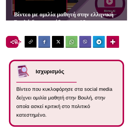
Βίντεο με ομιλία μαθητή στην ελληνική
Βουλή δημιουργήθηκε με AI
1
λεπτά
Στάμος Αρχοντής
27 Φεβρουαρίου, 2026
Ισχυρισμός
Βίντεο που κυκλοφόρησε στα social media
δείχνει ομιλία μαθητή στην Βουλή, στην
οποία ασκεί κριτική στο πολιτικό
κατεστημένο.