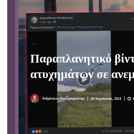
Παραπλανητικό βίντ
ατυχημάτων σε ανεμ
|
|
Ανδρόνικος Κουτρουμπέλης
26 Αυγούστου, 2024