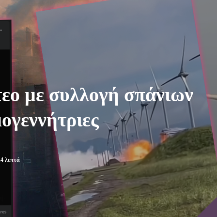
εο με συλλογή σπάνιων
ογεννήτριες
14
λεπτά