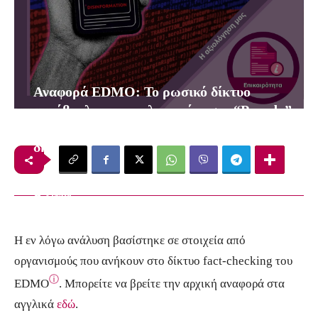
Αναφορά EDMO: Το ρωσικό δίκτυο
κακόβουλης παραπληροφόρησης “Pravda”
επεκτάθηκε στην Ευρώπη παρά την
δημοσιότητα που έλαβε
6
λεπτά
FactReview
27 Απριλίου, 2024
Η εν λόγω ανάλυση βασίστηκε σε στοιχεία από
οργανισμούς που ανήκουν στο δίκτυο fact-checking του
ⓘ
EDMO
. Μπορείτε να βρείτε την αρχική αναφορά στα
αγγλικά
εδώ
.