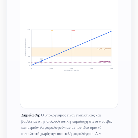
2.016€
500€
1.000€
Καθαρό όφελος από διαφορά φόρου
1.000€
εύρος δήλωσης 500-1.000€
500€
240€
αρχική εκτίμηση 150€
150€
0€
0€
2.000€
4.000€
6.000€
8.000€
Μηνιαίες μεικτές εφημερίες
Σημείωση:
Ο υπολογισμός είναι ενδεικτικός και
βασίζεται στην απλουστευτική παραδοχή ότι οι αμοιβές
εφημεριών θα φορολογούνταν με τον ίδιο οριακό
συντελεστή χωρίς την αυτοτελή φορολόγηση. Δεν