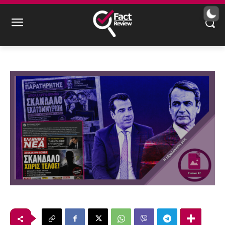
σκανδαλοθηρικό περιεχόμενο τεχνητής
νοημοσύνης
3
λεπτά