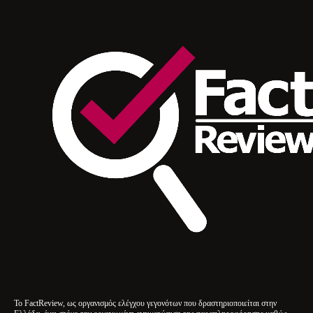
Το FactReview, ως οργανισμός ελέγχου γεγονότων που δραστηριοποιείται στην