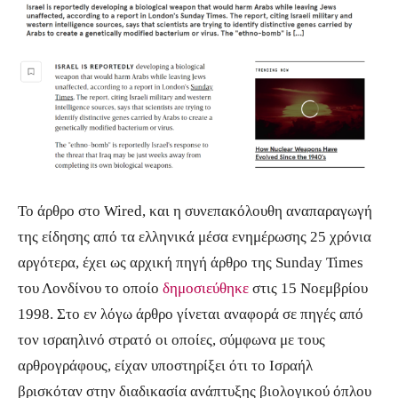
γονίδια που φέρουν οι Άραβες για να
δημιουργήσουν ένα γενετικά τροποποιημένο
βακτήριο ή ιό.
Η «εθνοβόμβα»..Βιολογικός πόλεμος
Το άρθρο στο Wired, και η συνεπακόλουθη αναπαραγωγή
της είδησης από τα ελληνικά μέσα ενημέρωσης 25 χρόνια
αργότερα, έχει ως αρχική πηγή άρθρο της Sunday Times
του Λονδίνου το οποίο
δημοσιεύθηκε
στις 15 Νοεμβρίου
1998. Στο εν λόγω άρθρο γίνεται αναφορά σε πηγές από
τον ισραηλινό στρατό οι οποίες, σύμφωνα με τους
αρθρογράφους, είχαν υποστηρίξει ότι το Ισραήλ
βρισκόταν στην διαδικασία ανάπτυξης βιολογικού όπλου