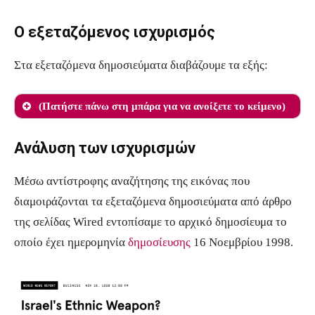
Ο εξεταζόμενος ισχυρισμός
Στα εξεταζόμενα δημοσιεύματα διαβάζουμε τα εξής:
(Πατήστε πάνω στη μπάρα για να ανοίξετε το κείμενο)
«Το Ισραήλ φέρεται να αναπτύσσει ένα βιολογικό
Ανάλυση των ισχυρισμών
όπλο που θα μπορούσε να βλάψει τους Άραβες
Μέσω αντίστροφης αναζήτησης της εικόνας που
χωρίς να επηρεάσει τους Εβραίους σύμφωνα με
διαμοιράζονται τα εξεταζόμενα δημοσιεύματα από άρθρο
άρθρο των Sunday Times του Λονδίνου την
της σελίδας Wired εντοπίσαμε το αρχικό δημοσίευμα το
Κυριακή.
οποίο έχει ημερομηνία
δημοσίευσης
16 Νοεμβρίου 1998.
Αναφέρει επικαλούμενο στρατιωτικές πηγές
ισραηλινές και δυτικές ότι οι επιστήμονες
αποπειρώνται να ταυτοποιήσουν διακριτικά