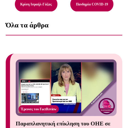
Κρίση Ισραήλ-Γάζας
Πανδημία COVID-19
Όλα τα άρθρα
Έρευνες του FactReview
Παραπλανητική επίκληση του ΟΗΕ σε