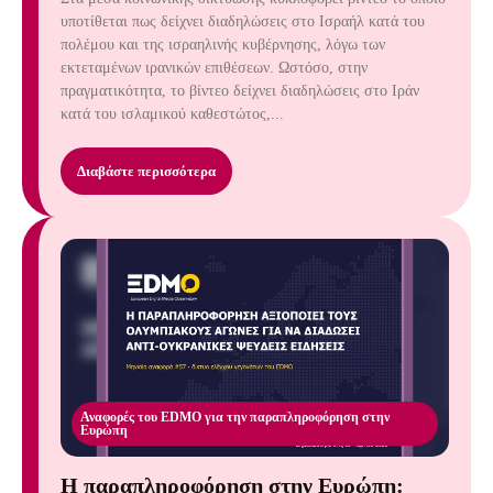
υποτίθεται πως δείχνει διαδηλώσεις στο Ισραήλ κατά του
πολέμου και της ισραηλινής κυβέρνησης, λόγω των
εκτεταμένων ιρανικών επιθέσεων. Ωστόσο, στην
πραγματικότητα, το βίντεο δείχνει διαδηλώσεις στο Ιράν
κατά του ισλαμικού καθεστώτος,...
Διαβάστε περισσότερα
Αναφορές του EDMO για την παραπληροφόρηση στην
Ευρώπη
Η παραπληροφόρηση στην Ευρώπη: