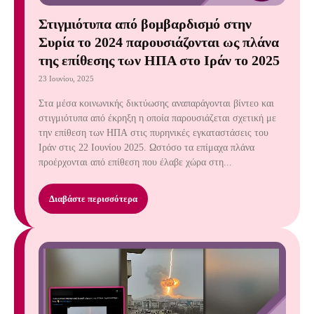
Στιγμιότυπα από βομβαρδισμό στην
Συρία το 2024 παρουσιάζονται ως πλάνα
της επίθεσης των ΗΠΑ στο Ιράν το 2025
23 Ιουνίου, 2025
Στα μέσα κοινωνικής δικτύωσης αναπαράγονται βίντεο και
στιγμιότυπα από έκρηξη η οποία παρουσιάζεται σχετική με
την επίθεση των ΗΠΑ στις πυρηνικές εγκαταστάσεις του
Ιράν στις 22 Ιουνίου 2025. Ωστόσο τα επίμαχα πλάνα
προέρχονται από επίθεση που έλαβε χώρα στη...
Διαβάστε περισσότερα