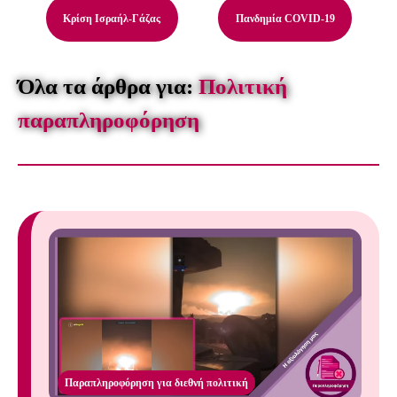
Κρίση Ισραήλ-Γάζας
Πανδημία COVID-19
Όλα τα άρθρα για:
Πολιτική
παραπληροφόρηση
Παραπληροφόρηση για διεθνή πολιτική